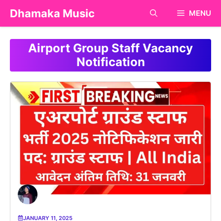
Skip
Dhamaka Music
MENU
to
content
Airport Group Staff Vacancy
Notification
JANUARY 11, 2025