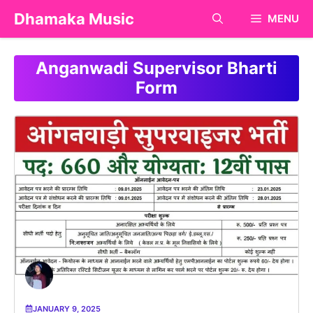
Skip
Dhamaka Music
MENU
to
content
Anganwadi Supervisor Bharti
Form
JANUARY 9, 2025