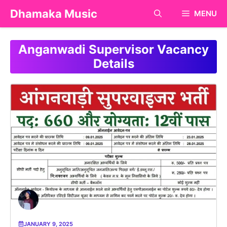
Skip
Dhamaka Music
MENU
to
content
Anganwadi Supervisor Vacancy
Details
JANUARY 9, 2025