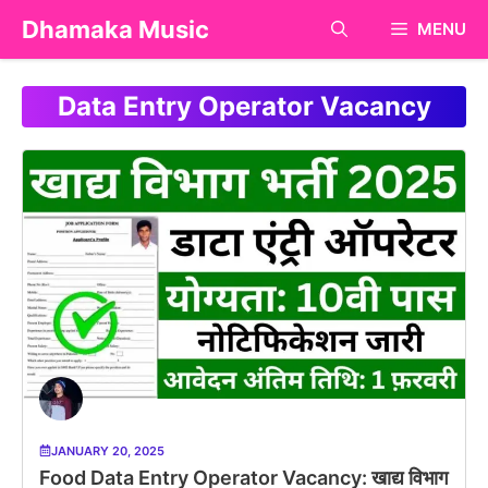
Skip
Dhamaka Music
MENU
to
content
Data Entry Operator Vacancy
JANUARY 20, 2025
Food Data Entry Operator Vacancy: खाद्य विभाग