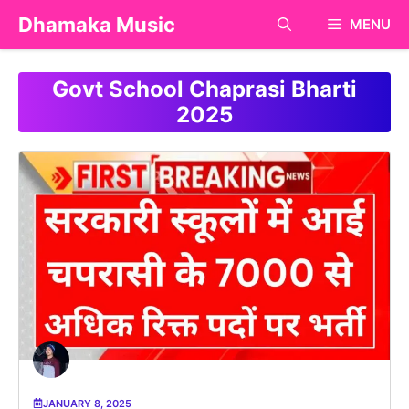
Skip
Dhamaka Music
MENU
to
content
Govt School Chaprasi Bharti
2025
JANUARY 8, 2025