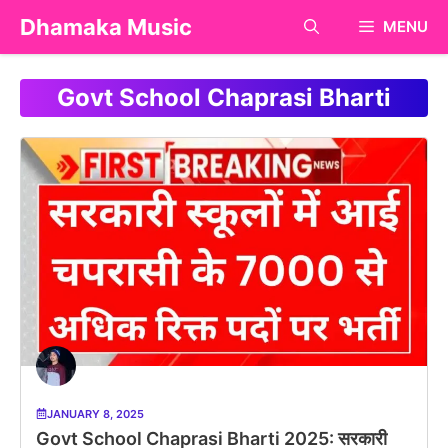
Skip
Dhamaka Music
MENU
to
content
Govt School Chaprasi Bharti
JANUARY 8, 2025
Govt School Chaprasi Bharti 2025: सरकारी