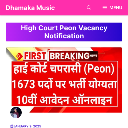
Skip
Dhamaka Music
MENU
to
content
High Court Peon Vacancy
Notification
JANUARY 9, 2025