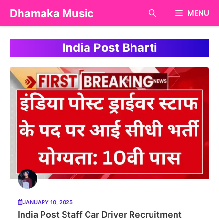
Skip
Dhamaka Music
MENU
to
content
India Post Bharti
JANUARY 10, 2025
India Post Staff Car Driver Recruitment