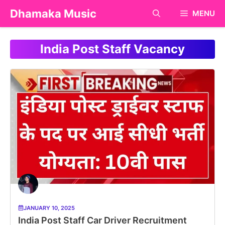
Skip
Dhamaka Music
MENU
to
content
India Post Staff Vacancy
JANUARY 10, 2025
India Post Staff Car Driver Recruitment