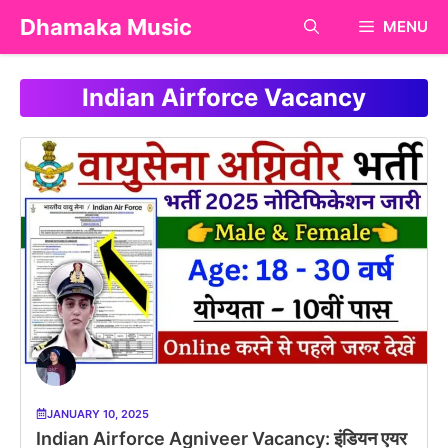
Skip
Dhamaka Music
MENU
to
content
Indian Airforce Vacancy
JANUARY 10, 2025
Indian Airforce Agniveer Vacancy: इंडियन एयर