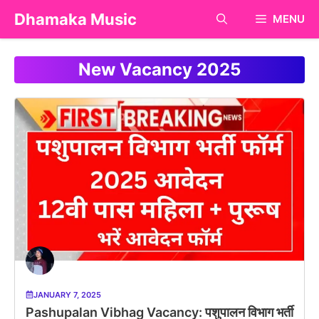
Skip
Dhamaka Music
MENU
to
content
New Vacancy 2025
JANUARY 7, 2025
Pashupalan Vibhag Vacancy: पशुपालन विभाग भर्ती