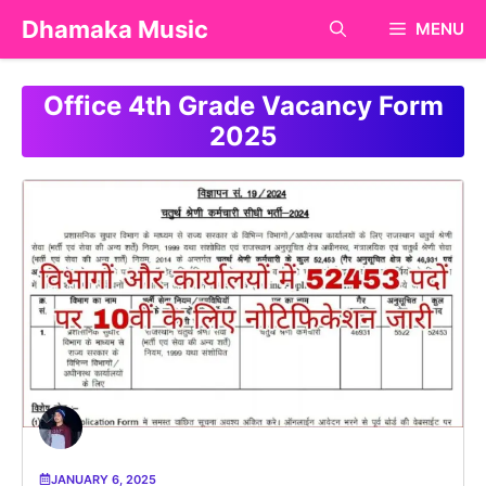
Skip
Dhamaka Music
MENU
to
content
Office 4th Grade Vacancy Form
2025
JANUARY 6, 2025