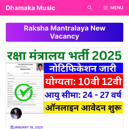
Skip
Dhamaka Music
MENU
to
content
Raksha Mantralaya New
Vacancy
JANUARY 18, 2025