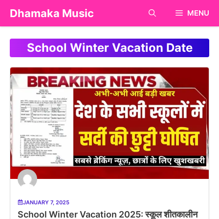
Skip
Dhamaka Music
MENU
to
content
School Winter Vacation Date
JANUARY 7, 2025
School Winter Vacation 2025: स्कूल शीतकालीन