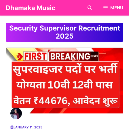
Skip
Dhamaka Music
MENU
to
content
Security Supervisor Recruitment
2025
JANUARY 11, 2025