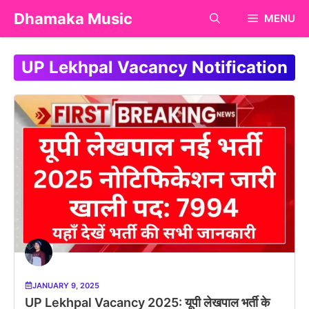
Skip
Dhamaka Music
MENU
to
content
UP Lekhpal Vacancy Notification
JANUARY 9, 2025
UP Lekhpal Vacancy 2025: यूपी लेखपाल भर्ती के