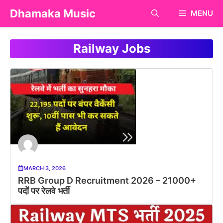
Skip
Dhamaka Music
MENU
to
content
Railway Jobs
MARCH 3, 2026
RRB Group D Recruitment 2026 – 21000+
पदों पर रेलवे भर्ती