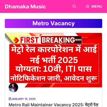
Skip
Dhamaka Music
MENU
to
content
Metro Vacancy
JANUARY 15, 2025
Metro Rail Maintainer Vacancy 2025: मेट्रो रेल